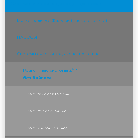
Системы очистки воды (водоподготовка)
Магистральные Фильтры (Дискового типа)
НАСОСЫ
Системы очистки воды колонного типа
Реагентные системы 3/4''
без байпаса
TWG 0844-VR5D-034V
TWG 1054-VR5D-034V
TWG 1252-VR5D-034V