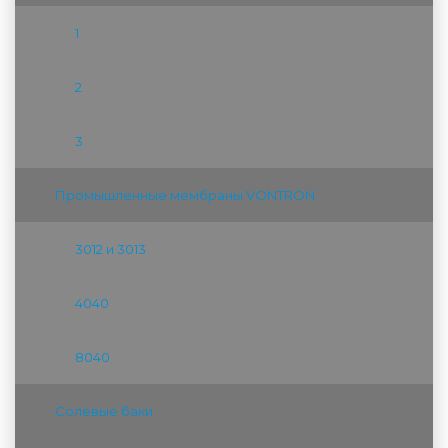
1
2
3
Промышленные мембраны VONTRON
3012 и 3013
4040
8040
Солевые баки