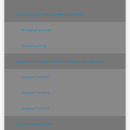
Насосы для повышения давления
Мокрый ротор
Сухой ротор
Горизонтальные многоступенчатые насосы
серия ГМН90
серия ГМН145
серия ГМН170
Насосы для бочек