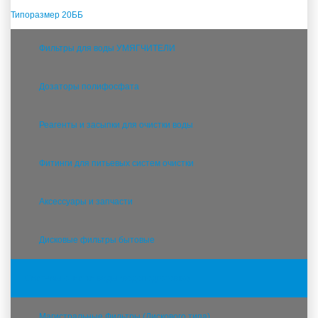
Типоразмер 20ББ
Фильтры для воды УМЯГЧИТЕЛИ
Дозаторы полифосфата
Реагенты и засыпки для очистки воды
Фитинги для питьевых систем очистки
Аксессуары и запчасти
Дисковые фильтры бытовые
Системы очистки воды (водоподготовка)
Магистральные Фильтры (Дискового типа)