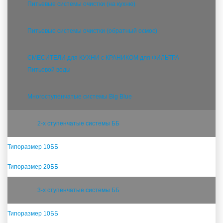
Питьевые системы очистки (на кухню)
Питьевые системы очистки (обратный осмос)
СМЕСИТЕЛИ для КУХНИ с КРАНИКОМ для ФИЛЬТРА
Питьевой воды
Многоступенчатые системы Big Blue
2-х ступенчатые системы ББ
Типоразмер 10ББ
Типоразмер 20ББ
3-х ступенчатые системы ББ
Типоразмер 10ББ