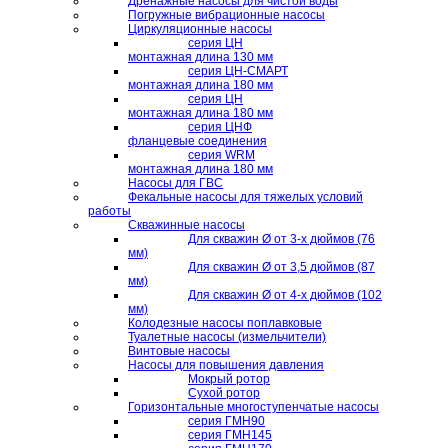
Дренажные насосы для чистой воды
Погружные вибрационные насосы
Циркуляционные насосы
серия ЦН
монтажная длина 130 мм
серия ЦН-СМАРТ
монтажная длина 180 мм
серия ЦН
монтажная длина 180 мм
серия ЦНФ
фланцевые соединения
серия WRM
монтажная длина 180 мм
Насосы для ГВС
Фекальные насосы для тяжелых условий
работы
Скважинные насосы
Для скважин Ø от 3-х дюймов (76
мм)
Для скважин Ø от 3,5 дюймов (87
мм)
Для скважин Ø от 4-х дюймов (102
мм)
Колодезные насосы поплавковые
Туалетные насосы (измельчители)
Винтовые насосы
Насосы для повышения давления
Мокрый ротор
Сухой ротор
Горизонтальные многоступенчатые насосы
серия ГМН90
серия ГМН145