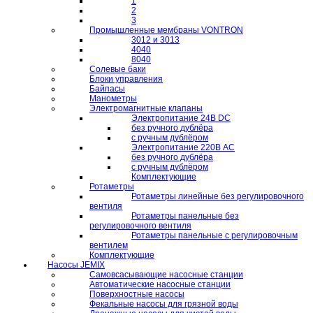
1
2
3
Промышленные мембраны VONTRON
3012 и 3013
4040
8040
Солевые баки
Блоки управления
Байпасы
Манометры
Электромагнитные клапаны
Электропитание 24В DC
без ручного дублёра
с ручным дублёром
Электропитание 220В AC
без ручного дублёра
с ручным дублёром
Комплектующие
Ротаметры
Ротаметры линейные без регулировочного
вентиля
Ротаметры панельные без
регулировочного вентиля
Ротаметры панельные с регулировочным
вентилем
Комплектующие
Насосы JEMIX
Самовсасывающие насосные станции
Автоматические насосные станции
Поверхностные насосы
Фекальные насосы для грязной воды