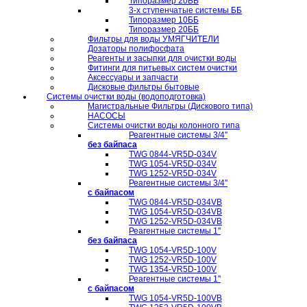
Типоразмер 20ББ
3-х ступенчатые системы ББ
Типоразмер 10ББ
Типоразмер 20ББ
Фильтры для воды УМЯГЧИТЕЛИ
Дозаторы полифосфата
Реагенты и засыпки для очистки воды
Фитинги для питьевых систем очистки
Аксессуары и запчасти
Дисковые фильтры бытовые
Системы очистки воды (водоподготовка)
Магистральные Фильтры (Дискового типа)
НАСОСЫ
Системы очистки воды колонного типа
Реагентные системы 3/4''
без байпаса
TWG 0844-VR5D-034V
TWG 1054-VR5D-034V
TWG 1252-VR5D-034V
Реагентные системы 3/4''
с байпасом
TWG 0844-VR5D-034VB
TWG 1054-VR5D-034VB
TWG 1252-VR5D-034VB
Реагентные системы 1''
без байпаса
TWG 1054-VR5D-100V
TWG 1252-VR5D-100V
TWG 1354-VR5D-100V
Реагентные системы 1''
с байпасом
TWG 1054-VR5D-100VB