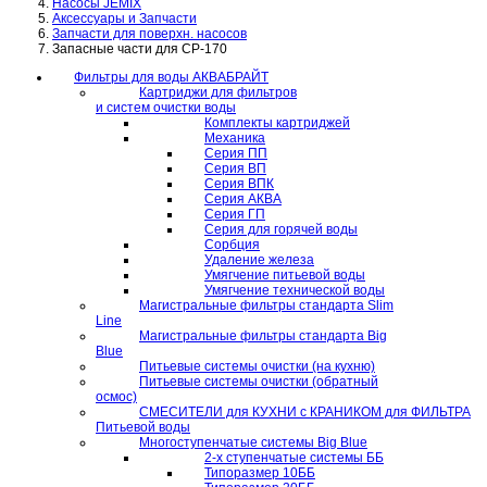
Насосы JEMIX
Аксессуары и Запчасти
Запчасти для поверхн. насосов
Запасные части для CP-170
Фильтры для воды АКВАБРАЙТ
Картриджи для фильтров
и систем очистки воды
Комплекты картриджей
Механика
Серия ПП
Серия ВП
Серия ВПК
Серия АКВА
Серия ГП
Серия для горячей воды
Сорбция
Удаление железа
Умягчение питьевой воды
Умягчение технической воды
Магистральные фильтры стандарта Slim
Line
Магистральные фильтры стандарта Big
Blue
Питьевые системы очистки (на кухню)
Питьевые системы очистки (обратный
осмос)
СМЕСИТЕЛИ для КУХНИ с КРАНИКОМ для ФИЛЬТРА
Питьевой воды
Многоступенчатые системы Big Blue
2-х ступенчатые системы ББ
Типоразмер 10ББ