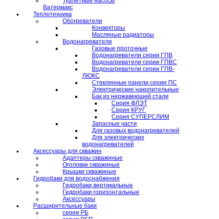
Туалетные насосы
Ватермакс
Теплотехника
Обогреватели
Конвекторы
Масляные радиаторы
Водонагреватели
Газовые проточные
Водонагреватели серии ГПВ
Водонагреватели серии ГПВС
Водонагреватели серии ГПВ-
ЛЮКС
Стеклянные панели серии ПС
Электрические накопительные
Бак из нержавеющей стали
Серия ФЛЭТ
Серия КРУГ
Серия СУПЕРСЛИМ
Запасные части
Для газовых водонагревателей
Для электрических
водонагревателей
Аксессуары для скважин
Адаптеры скважиные
Оголовки скважиные
Крышки скважиные
Гидробаки для водоснабжения
Гидробаки вертикальные
Гидробаки горизонтальные
Аксессуары
Расширительные баки
серия РБ