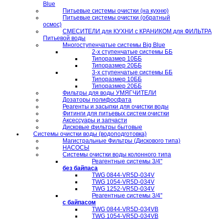
Blue
Питьевые системы очистки (на кухню)
Питьевые системы очистки (обратный
осмос)
СМЕСИТЕЛИ для КУХНИ с КРАНИКОМ для ФИЛЬТРА
Питьевой воды
Многоступенчатые системы Big Blue
2-х ступенчатые системы ББ
Типоразмер 10ББ
Типоразмер 20ББ
3-х ступенчатые системы ББ
Типоразмер 10ББ
Типоразмер 20ББ
Фильтры для воды УМЯГЧИТЕЛИ
Дозаторы полифосфата
Реагенты и засыпки для очистки воды
Фитинги для питьевых систем очистки
Аксессуары и запчасти
Дисковые фильтры бытовые
Системы очистки воды (водоподготовка)
Магистральные Фильтры (Дискового типа)
НАСОСЫ
Системы очистки воды колонного типа
Реагентные системы 3/4''
без байпаса
TWG 0844-VR5D-034V
TWG 1054-VR5D-034V
TWG 1252-VR5D-034V
Реагентные системы 3/4''
с байпасом
TWG 0844-VR5D-034VB
TWG 1054-VR5D-034VB