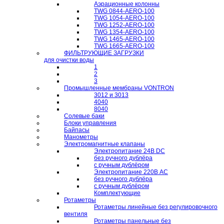
Аэрационные колонны
TWG 0844-AERO-100
TWG 1054-AERO-100
TWG 1252-AERO-100
TWG 1354-AERO-100
TWG 1465-AERO-100
TWG 1665-AERO-100
ФИЛЬТРУЮЩИЕ ЗАГРУЗКИ
для очистки воды
1
2
3
Промышленные мембраны VONTRON
3012 и 3013
4040
8040
Солевые баки
Блоки управления
Байпасы
Манометры
Электромагнитные клапаны
Электропитание 24В DC
без ручного дублёра
с ручным дублёром
Электропитание 220В AC
без ручного дублёра
с ручным дублёром
Комплектующие
Ротаметры
Ротаметры линейные без регулировочного
вентиля
Ротаметры панельные без