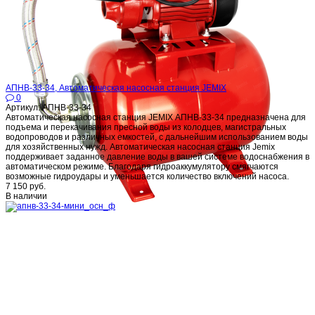
АПНВ-33-34, Автоматическая насосная станция JEMIX
0
Артикул: АПНВ-33-34
Автоматическая насосная станция JEMIX АПНВ-33-34 предназначена для
подъема и перекачивания пресной воды из колодцев, магистральных
водопроводов и различных емкостей, с дальнейшим использованием воды
для хозяйственных нужд. Автоматическая насосная станция Jemix
поддерживает заданное давление воды в вашей системе водоснабжения в
автоматическом режиме. Благодаря гидроаккумулятору смягчаются
возможные гидроудары и уменьшается количество включений насоса.
7 150 руб.
В наличии