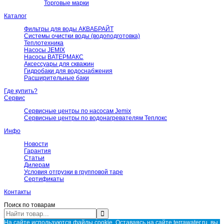
Торговые марки
Каталог
Фильтры для воды АКВАБРАЙТ
Системы очистки воды (водоподготовка)
Теплотехника
Насосы JEMIX
Насосы ВАТЕРМАКС
Аксессуары для скважин
Гидробаки для водоснабжения
Расширительные баки
Где купить?
Сервис
Сервисные центры по насосам Jemix
Сервисные центры по водонагревателям Теплокс
Инфо
Новости
Гарантия
Статьи
Дилерам
Условия отгрузки в групповой таре
Сертификаты
Контакты
Поиск по товарам
На сайте используются файлы cookie. Оставаясь на сайте terrawater.ru, вы