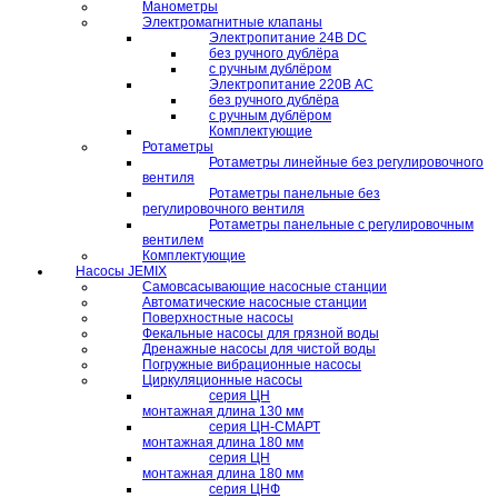
Манометры
Электромагнитные клапаны
Электропитание 24В DC
без ручного дублёра
с ручным дублёром
Электропитание 220В AC
без ручного дублёра
с ручным дублёром
Комплектующие
Ротаметры
Ротаметры линейные без регулировочного
вентиля
Ротаметры панельные без
регулировочного вентиля
Ротаметры панельные с регулировочным
вентилем
Комплектующие
Насосы JEMIX
Самовсасывающие насосные станции
Автоматические насосные станции
Поверхностные насосы
Фекальные насосы для грязной воды
Дренажные насосы для чистой воды
Погружные вибрационные насосы
Циркуляционные насосы
серия ЦН
монтажная длина 130 мм
серия ЦН-СМАРТ
монтажная длина 180 мм
серия ЦН
монтажная длина 180 мм
серия ЦНФ