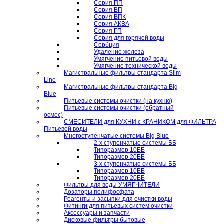
Серия ПП
Серия ВП
Серия ВПК
Серия АКВА
Серия ГП
Серия для горячей воды
Сорбция
Удаление железа
Умягчение питьевой воды
Умягчение технической воды
Магистральные фильтры стандарта Slim
Line
Магистральные фильтры стандарта Big
Blue
Питьевые системы очистки (на кухню)
Питьевые системы очистки (обратный
осмос)
СМЕСИТЕЛИ для КУХНИ с КРАНИКОМ для ФИЛЬТРА
Питьевой воды
Многоступенчатые системы Big Blue
2-х ступенчатые системы ББ
Типоразмер 10ББ
Типоразмер 20ББ
3-х ступенчатые системы ББ
Типоразмер 10ББ
Типоразмер 20ББ
Фильтры для воды УМЯГЧИТЕЛИ
Дозаторы полифосфата
Реагенты и засыпки для очистки воды
Фитинги для питьевых систем очистки
Аксессуары и запчасти
Дисковые фильтры бытовые