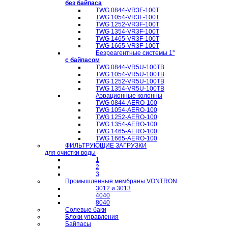
без байпаса
TWG 0844-VR3F-100T
TWG 1054-VR3F-100T
TWG 1252-VR3F-100T
TWG 1354-VR3F-100T
TWG 1465-VR3F-100T
TWG 1665-VR3F-100T
Безреагентные системы 1''
с байпасом
TWG 0844-VR5U-100TB
TWG 1054-VR5U-100TB
TWG 1252-VR5U-100TB
TWG 1354-VR5U-100ТB
Аэрационные колонны
TWG 0844-AERO-100
TWG 1054-AERO-100
TWG 1252-AERO-100
TWG 1354-AERO-100
TWG 1465-AERO-100
TWG 1665-AERO-100
ФИЛЬТРУЮЩИЕ ЗАГРУЗКИ
для очистки воды
1
2
3
Промышленные мембраны VONTRON
3012 и 3013
4040
8040
Солевые баки
Блоки управления
Байпасы