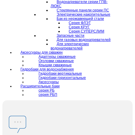
Водонагреватели серии ГПВ-
ЛЮКС
Стеклянные панели серии ПС
Электрические накопительные
Бак из нержавеющей стали
Серия ФЛЭТ
Серия КРУГ
Серия СУПЕРСЛИМ
Запасные части
Для газовых водонагревателей
Для электрических
водонагревателей
Аксессуары для скважин
Адаптеры скважиные
Оголовки скважиные
Крышки скважиные
Гидробаки для водоснабжения
Гидробаки вертикальные
Гидробаки горизонтальные
Аксессуары
Расширительные баки
серия РБ
серия РБП