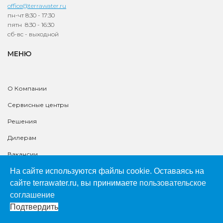
office@terrawater.ru
пн-чт 8:30 - 17:30
пятн 8:30 - 16:30
сб-вс - выходной
МЕНЮ
О Компании
Сервисные центры
Решения
Дилерам
Вакансии
Доставка
На сайте используются файлы cookie. Оставаясь на
сайте terrawater.ru, вы принимаете
пользовательское
Гарантия
соглашение
Контакты
Подтвердить