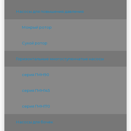
Насосы для повышения давления
Мокрый ротор
Сухой ротор
Горизонтальные многоступенчатые насосы
серия ГМН90
серия ГМН145
серия ГМН170
Насосы для бочек