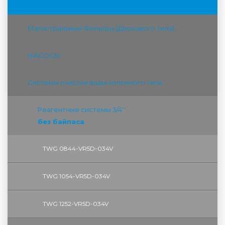
Системы очистки воды (водоподготовка)
Магистральные Фильтры (Дискового типа)
НАСОСЫ
Системы очистки воды колонного типа
Реагентные системы 3/4''
без байпаса
TWG 0844-VR5D-034V
TWG 1054-VR5D-034V
TWG 1252-VR5D-034V