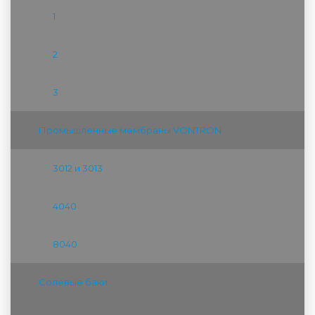
1
2
3
Промышленные мембраны VONTRON
3012 и 3013
4040
8040
Солевые баки