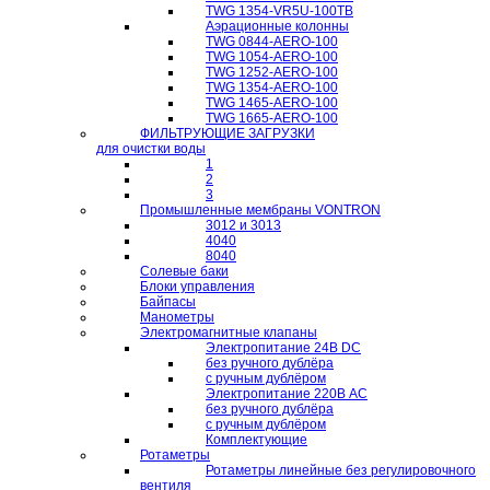
TWG 1354-VR5U-100ТB
Аэрационные колонны
TWG 0844-AERO-100
TWG 1054-AERO-100
TWG 1252-AERO-100
TWG 1354-AERO-100
TWG 1465-AERO-100
TWG 1665-AERO-100
ФИЛЬТРУЮЩИЕ ЗАГРУЗКИ
для очистки воды
1
2
3
Промышленные мембраны VONTRON
3012 и 3013
4040
8040
Солевые баки
Блоки управления
Байпасы
Манометры
Электромагнитные клапаны
Электропитание 24В DC
без ручного дублёра
с ручным дублёром
Электропитание 220В AC
без ручного дублёра
с ручным дублёром
Комплектующие
Ротаметры
Ротаметры линейные без регулировочного
вентиля