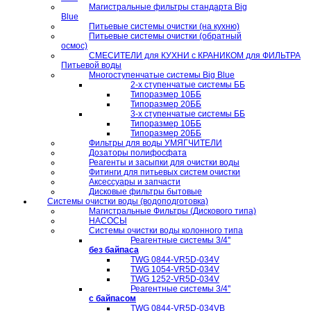
Магистральные фильтры стандарта Big
Blue
Питьевые системы очистки (на кухню)
Питьевые системы очистки (обратный
осмос)
СМЕСИТЕЛИ для КУХНИ с КРАНИКОМ для ФИЛЬТРА
Питьевой воды
Многоступенчатые системы Big Blue
2-х ступенчатые системы ББ
Типоразмер 10ББ
Типоразмер 20ББ
3-х ступенчатые системы ББ
Типоразмер 10ББ
Типоразмер 20ББ
Фильтры для воды УМЯГЧИТЕЛИ
Дозаторы полифосфата
Реагенты и засыпки для очистки воды
Фитинги для питьевых систем очистки
Аксессуары и запчасти
Дисковые фильтры бытовые
Системы очистки воды (водоподготовка)
Магистральные Фильтры (Дискового типа)
НАСОСЫ
Системы очистки воды колонного типа
Реагентные системы 3/4''
без байпаса
TWG 0844-VR5D-034V
TWG 1054-VR5D-034V
TWG 1252-VR5D-034V
Реагентные системы 3/4''
с байпасом
TWG 0844-VR5D-034VB