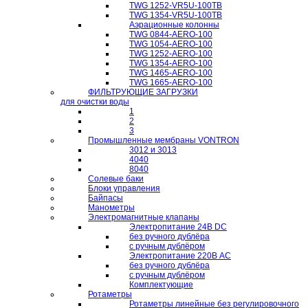
TWG 1252-VR5U-100TB
TWG 1354-VR5U-100ТB
Аэрационные колонны
TWG 0844-AERO-100
TWG 1054-AERO-100
TWG 1252-AERO-100
TWG 1354-AERO-100
TWG 1465-AERO-100
TWG 1665-AERO-100
ФИЛЬТРУЮЩИЕ ЗАГРУЗКИ
для очистки воды
1
2
3
Промышленные мембраны VONTRON
3012 и 3013
4040
8040
Солевые баки
Блоки управления
Байпасы
Манометры
Электромагнитные клапаны
Электропитание 24В DC
без ручного дублёра
с ручным дублёром
Электропитание 220В AC
без ручного дублёра
с ручным дублёром
Комплектующие
Ротаметры
Ротаметры линейные без регулировочного