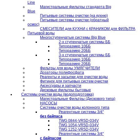
Line
Магистральные фильтры стандарта Big
Blue
Питьевые системы очистки (на кухню)
Питьевые системы очистки (обратный
осмос)
СМЕСИТЕЛИ для КУХНИ с КРАНИКОМ для ФИЛЬТРА
Питьевой воды
Многоступенчатые системы Big Blue
2-х ступенчатые системы ББ
Типоразмер 10ББ
Типоразмер 20ББ
3-х ступенчатые системы ББ
Типоразмер 10ББ
Типоразмер 20ББ
Фильтры для воды УМЯГЧИТЕЛИ
Дозаторы полифосфата
Реагенты и засыпки для очистки воды
Фитинги для питьевых систем очистки
Аксессуары и запчасти
Дисковые фильтры бытовые
Системы очистки воды (водоподготовка)
Магистральные Фильтры (Дискового типа)
НАСОСЫ
Системы очистки воды колонного типа
Реагентные системы 3/4''
без байпаса
TWG 0844-VR5D-034V
TWG 1054-VR5D-034V
TWG 1252-VR5D-034V
Реагентные системы 3/4''
с байпасом