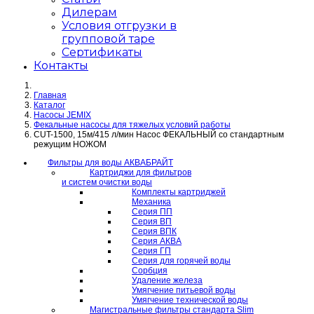
Дилерам
Условия отгрузки в
групповой таре
Сертификаты
Контакты
Главная
Каталог
Насосы JEMIX
Фекальные насосы для тяжелых условий работы
CUT-1500, 15м/415 л/мин Насос ФЕКАЛЬНЫЙ со стандартным
режущим НОЖОМ
Фильтры для воды АКВАБРАЙТ
Картриджи для фильтров
и систем очистки воды
Комплекты картриджей
Механика
Серия ПП
Серия ВП
Серия ВПК
Серия АКВА
Серия ГП
Серия для горячей воды
Сорбция
Удаление железа
Умягчение питьевой воды
Умягчение технической воды
Магистральные фильтры стандарта Slim