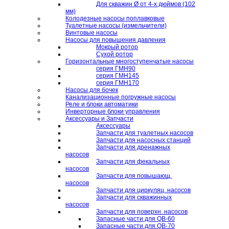
Для скважин Ø от 4-х дюймов (102
мм)
Колодезные насосы поплавковые
Туалетные насосы (измельчители)
Винтовые насосы
Насосы для повышения давления
Мокрый ротор
Сухой ротор
Горизонтальные многоступенчатые насосы
серия ГМН90
серия ГМН145
серия ГМН170
Насосы для бочек
Канализационные погружные насосы
Реле и блоки автоматики
Инверторные блоки управления
Аксессуары и Запчасти
Аксессуары
Запчасти для туалетных насосов
Запчасти для насосных станций
Запчасти для дренажных
насосов
Запчасти для фекальных
насосов
Запчасти для повышающ.
насосов
Запчасти для циркуляц. насосов
Запчасти для скважинных
насосов
Запчасти для поверхн. насосов
Запасные части для QB-60
Запасные части для QB-70