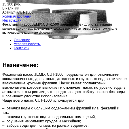
15 300 руб.
В наличии
Артикул: CUT-1500
Условия доставки
Инструкция
Фекальный насос JEMIX CUT-1500 предназначен для откачивания
канализационных, дренажных, дождевых и грунтовых вод в том числе
включающие крупные фракции.
Описание
Условия работы
Контакты
Назначение:
Фекальный насос JEMIX CUT-1500 предназначен для откачивания
канализационных, дренажных, дождевых и грунтовых вод в том числе
включающие крупные фракции.
Н
асос имеет поплавковый
выключатель который включает и отключает насос по уровню воды в
автоматическом режиме, что предотвращает работу насоса без воды
и повышает удобство использования.
Чаще всего насос CUT-1500 используется для:
– откачки воды с большим содержанием фракций ила, фекалий и
т.п.;
– откачки грунтовых вод из подвальных помещений;
– осушения небольших прудов и бассейнов;
– забора воды для полива, из разных водоемов;