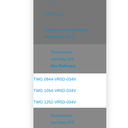
НАСОСЫ
Системы очистки воды
колонного типа
Реагентные
системы 3/4''
без байпаса
TWG 0844-VR5D-034V
TWG 1054-VR5D-034V
TWG 1252-VR5D-034V
Реагентные
системы 3/4''