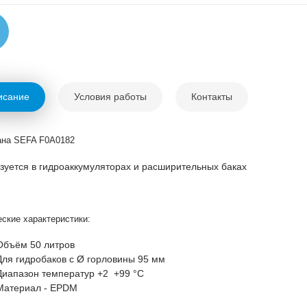
исание
Условия работы
Контакты
на SEFA F0A0182
зуется в гидроаккумуляторах и расширительных баках
еские характеристики:
Объём 50 литров
Для гидробаков с Ø горловины 95 мм
Диапазон температур +2 +99 °С
Материал - EPDM