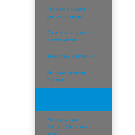
Реагенты и засыпки
для очистки воды
Фитинги для питьевых
систем очистки
Аксессуары и запчасти
Дисковые фильтры
бытовые
Системы очистки воды
(водоподготовка)
Магистральные
Фильтры (Дискового
типа)