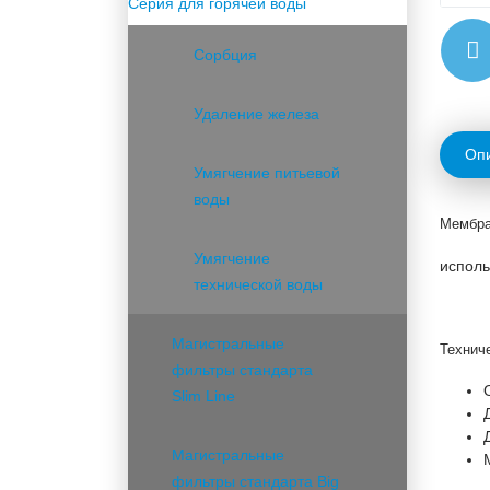
Серия для горячей воды
Сорбция
Удаление железа
Оп
Умягчение питьевой
воды
Мембра
Умягчение
исполь
технической воды
Магистральные
Технич
фильтры стандарта
Slim Line
Магистральные
фильтры стандарта Big