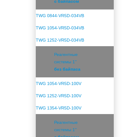
с байпасом
TWG 0844-VR5D-034VB
TWG 1054-VR5D-034VB
TWG 1252-VR5D-034VB
Реагентные
системы 1''
без байпаса
TWG 1054-VR5D-100V
TWG 1252-VR5D-100V
TWG 1354-VR5D-100V
Реагентные
системы 1''