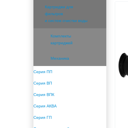
Картриджи для
фильтров
и систем очистки воды
Комплекты
картриджей
Механика
Серия ПП
Серия ВП
Серия ВПК
Серия АКВА
Серия ГП