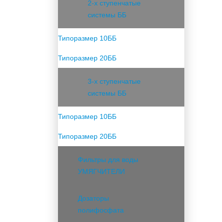
2-х ступенчатые
системы ББ
Типоразмер 10ББ
Типоразмер 20ББ
3-х ступенчатые
системы ББ
Типоразмер 10ББ
Типоразмер 20ББ
Фильтры для воды
УМЯГЧИТЕЛИ
Дозаторы
полифосфата