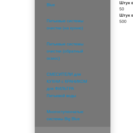
Штук 
Blue
50
Штук 
Питьевые системы
500
очистки (на кухню)
Питьевые системы
очистки (обратный
осмос)
СМЕСИТЕЛИ для
КУХНИ с КРАНИКОМ
для ФИЛЬТРА
Питьевой воды
Многоступенчатые
системы Big Blue