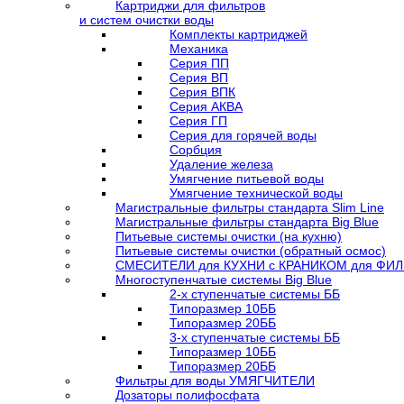
Картриджи для фильтров
и систем очистки воды
Комплекты картриджей
Механика
Серия ПП
Серия ВП
Серия ВПК
Серия АКВА
Серия ГП
Серия для горячей воды
Сорбция
Удаление железа
Умягчение питьевой воды
Умягчение технической воды
Магистральные фильтры стандарта Slim Line
Магистральные фильтры стандарта Big Blue
Питьевые системы очистки (на кухню)
Питьевые системы очистки (обратный осмос)
СМЕСИТЕЛИ для КУХНИ с КРАНИКОМ для ФИЛЬ
Многоступенчатые системы Big Blue
2-х ступенчатые системы ББ
Типоразмер 10ББ
Типоразмер 20ББ
3-х ступенчатые системы ББ
Типоразмер 10ББ
Типоразмер 20ББ
Фильтры для воды УМЯГЧИТЕЛИ
Дозаторы полифосфата