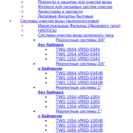
Реагенты и засыпки для очистки воды
Фитинги для питьевых систем очистки
Аксессуары и запчасти
Дисковые фильтры бытовые
Системы очистки воды (водоподготовка)
Магистральные Фильтры (Дискового типа)
НАСОСЫ
Системы очистки воды колонного типа
Реагентные системы 3/4''
без байпаса
TWG 0844-VR5D-034V
TWG 1054-VR5D-034V
TWG 1252-VR5D-034V
Реагентные системы 3/4''
с байпасом
TWG 0844-VR5D-034VB
TWG 1054-VR5D-034VB
TWG 1252-VR5D-034VB
Реагентные системы 1''
без байпаса
TWG 1054-VR5D-100V
TWG 1252-VR5D-100V
TWG 1354-VR5D-100V
Реагентные системы 1''
с байпасом
TWG 1054-VR5D-100VB
TWG 1252-VR5D-100VB
TWG 1665-VR5D-100VB