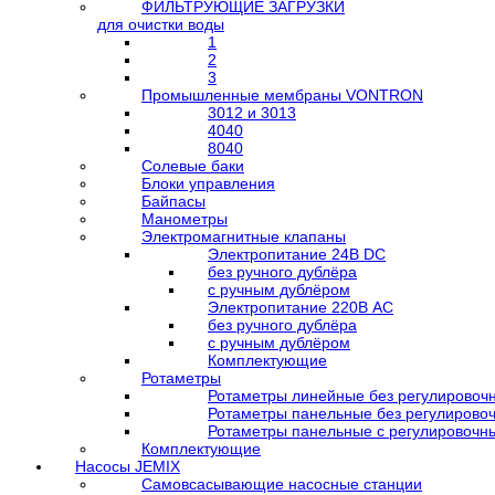
ФИЛЬТРУЮЩИЕ ЗАГРУЗКИ
для очистки воды
1
2
3
Промышленные мембраны VONTRON
3012 и 3013
4040
8040
Солевые баки
Блоки управления
Байпасы
Манометры
Электромагнитные клапаны
Электропитание 24В DC
без ручного дублёра
с ручным дублёром
Электропитание 220В AC
без ручного дублёра
с ручным дублёром
Комплектующие
Ротаметры
Ротаметры линейные без регулировочн
Ротаметры панельные без регулировоч
Ротаметры панельные с регулировочн
Комплектующие
Насосы JEMIX
Самовсасывающие насосные станции