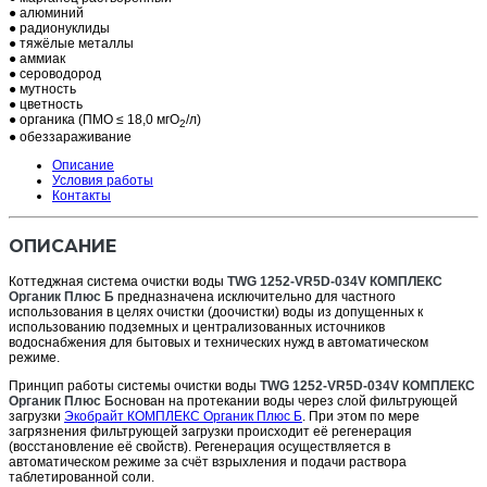
● алюминий
● радионуклиды
● тяжёлые металлы
● аммиак
● сероводород
● мутность
● цветность
● органика (ПМО ≤ 18,0 мгО
/л)
2
● обеззараживание
Описание
Условия работы
Контакты
ОПИСАНИЕ
Коттеджная система очистки воды
TWG 1252-VR5D-034V
КОМПЛЕКС
Органик Плюс Б
предназначена исключительно для частного
использования в целях очистки (доочистки) воды из допущенных к
использованию подземных и централизованных источников
водоснабжения для бытовых и технических нужд в автоматическом
режиме.
Принцип работы системы очистки воды
TWG 1252-VR5D-034V
КОМПЛЕКС
Органик Плюс Б
основан на протекании воды через слой фильтрующей
загрузки
Экобрайт КОМПЛЕКС Органик Плюс Б
. При этом по мере
загрязнения фильтрующей загрузки происходит её регенерация
(восстановление её свойств). Регенерация осуществляется в
автоматическом режиме за счёт взрыхления и подачи раствора
таблетированной соли.