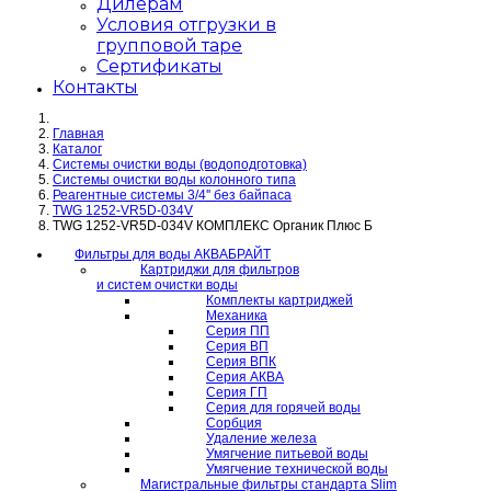
Дилерам
Условия отгрузки в
групповой таре
Сертификаты
Контакты
Главная
Каталог
Системы очистки воды (водоподготовка)
Системы очистки воды колонного типа
Реагентные системы 3/4'' без байпаса
TWG 1252-VR5D-034V
TWG 1252-VR5D-034V КОМПЛЕКС Органик Плюс Б
Фильтры для воды АКВАБРАЙТ
Картриджи для фильтров
и систем очистки воды
Комплекты картриджей
Механика
Серия ПП
Серия ВП
Серия ВПК
Серия АКВА
Серия ГП
Серия для горячей воды
Сорбция
Удаление железа
Умягчение питьевой воды
Умягчение технической воды
Магистральные фильтры стандарта Slim