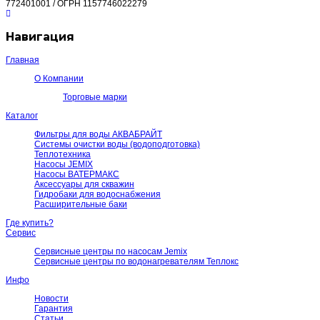
772401001 / ОГРН 1157746022279
Навигация
Главная
О Компании
Торговые марки
Каталог
Фильтры для воды АКВАБРАЙТ
Системы очистки воды (водоподготовка)
Теплотехника
Насосы JEMIX
Насосы ВАТЕРМАКС
Аксессуары для скважин
Гидробаки для водоснабжения
Расширительные баки
Где купить?
Сервис
Сервисные центры по насосам Jemix
Сервисные центры по водонагревателям Теплокс
Инфо
Новости
Гарантия
Статьи