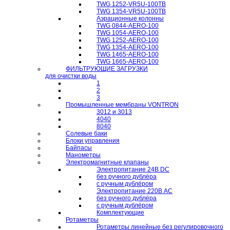
TWG 1252-VR5U-100TB
TWG 1354-VR5U-100ТB
Аэрационные колонны
TWG 0844-AERO-100
TWG 1054-AERO-100
TWG 1252-AERO-100
TWG 1354-AERO-100
TWG 1465-AERO-100
TWG 1665-AERO-100
ФИЛЬТРУЮЩИЕ ЗАГРУЗКИ
для очистки воды
1
2
3
Промышленные мембраны VONTRON
3012 и 3013
4040
8040
Солевые баки
Блоки управления
Байпасы
Манометры
Электромагнитные клапаны
Электропитание 24В DC
без ручного дублёра
с ручным дублёром
Электропитание 220В AC
без ручного дублёра
с ручным дублёром
Комплектующие
Ротаметры
Ротаметры линейные без регулировочного