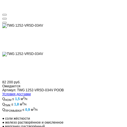
82 200 руб.
Ожидается
Артикул: TWG 1252-VR5D-034V POOB
Условия доставки
3
Q
≤
1,5
м
/ч
НОМ
3
Q
≤
1,8
м
/ч
ПИК
3
Q
≤
0,9
м
/ч
ПРОМЫВКИ
● соли жёсткости
● железо растворённое и окисленное
● марганец растворённый