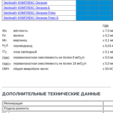
Экобрайт КОМПЛЕКС Органик
Экобрайт КОМПЛЕКС Органик Б
Экобрайт КОМПЛЕКС Органик Плюс
Экобрайт КОМПЛЕКС Органик Плюс Б
ПДК
Жо
жёсткость
≤ 7,0 мг
Fe
железо
≤ 0,3 мг
Mn
марганец
≤ 0,1 мг
H
S
сероводород
≤ 0,03 
2
Cl
хлор свободный
≤ 0,1 мг
2
перманганатная окисляемость не более 8 мгО
/л
≤ 5,0 м
ПМО
2
перманганатная окисляемость не более 18 мгО
/л
≤ 5,0 м
ПМО+
2
ОМЧ
общее микробное число
≤ 50 К
ДОПОЛНИТЕЛЬНЫЕ ТЕХНИЧЕСКИЕ ДАННЫЕ
Регенерация
Подача реагента