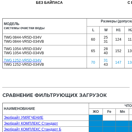
БЕЗ БАЙПАСА
С
Размеры (допуска
МОДЕЛЬ
системы очистки воды
L
W
H1
H
TWG 0844-VR5D-034V
25
60
124
11
TWG 0844-VR5D-034VB
31
TWG 1054-VR5D-034V
28
65
152
13
TWG 1054-VR5D-034VB
40
TWG 1252-VR5D-034V
31
70
147
13
TWG 1252-VR5D-034VB
43
СРАВНЕНИЕ ФИЛЬТРУЮЩИХ ЗАГРУЗОК
ЧТО
НАИМЕНОВАНИЕ
ЖО
Fe
Mn
Экобрайт УМЯГЧЕНИЕ
Экобрайт КОМПЛЕКС Стандарт
Экобрайт КОМПЛЕКС Стандарт Б