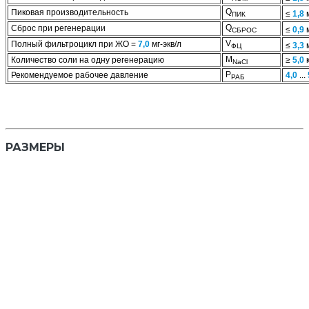
Q
Пиковая производительность
≤
1,8
ПИК
Q
Сброс при регенерации
≤
0,9
СБРОС
V
Полный фильтроцикл при ЖО =
7,0
мг-экв/л
≤
3,3
ФЦ
M
Количество соли на одну регенерацию
≥
5,0
к
NaCl
Р
Рекомендуемое рабочее давление
4,0
...
РАБ
РАЗМЕРЫ