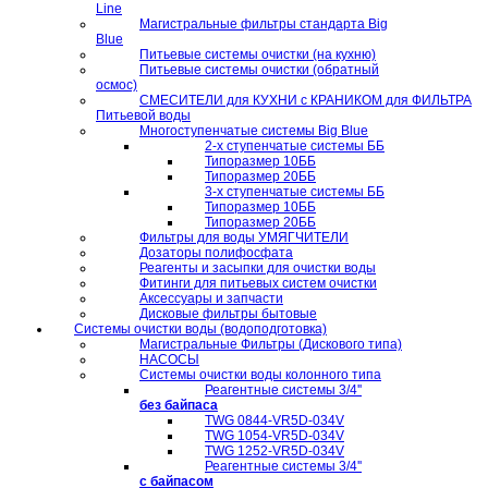
Line
Магистральные фильтры стандарта Big
Blue
Питьевые системы очистки (на кухню)
Питьевые системы очистки (обратный
осмос)
СМЕСИТЕЛИ для КУХНИ с КРАНИКОМ для ФИЛЬТРА
Питьевой воды
Многоступенчатые системы Big Blue
2-х ступенчатые системы ББ
Типоразмер 10ББ
Типоразмер 20ББ
3-х ступенчатые системы ББ
Типоразмер 10ББ
Типоразмер 20ББ
Фильтры для воды УМЯГЧИТЕЛИ
Дозаторы полифосфата
Реагенты и засыпки для очистки воды
Фитинги для питьевых систем очистки
Аксессуары и запчасти
Дисковые фильтры бытовые
Системы очистки воды (водоподготовка)
Магистральные Фильтры (Дискового типа)
НАСОСЫ
Системы очистки воды колонного типа
Реагентные системы 3/4''
без байпаса
TWG 0844-VR5D-034V
TWG 1054-VR5D-034V
TWG 1252-VR5D-034V
Реагентные системы 3/4''
с байпасом