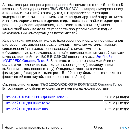
Автоматизация процесса регенерации обеспечивается за счёт работы 5-
циклового блока управления
TWG VR5D-034V
по запрограммированному
алгоритму с привязкой к расходу воды. В процессе регенерации
задержанные загрязнения вымываются из фильтрующей загрузки вместе
с потоком сбрасываемой в дренаж воды. Гибкие настройки каждого цикла
регенерации блока управления, эргономика и высокая надёжность
элементной базы позволяют управлять процессом очистки воды с
максимальным комфортом для потребителей.
Удаляет соли жёсткости, железо (растворённое и окисленное), марганец
растворённый, алюминий, радионуклиды, тяжёлые металлы, аммиак,
сероводород (в т.ч. запах сероводорода), снижает мутность
(обусловленную содержанием железа) с помощью фильтрующей загрузки
комплексного действия
ВСЁ-В-ОДНОМ
пищевого класса
Экобрайт
КОМПЛЕКС Органик Плюс Б
. В отличие от аналогов, она устойчива к
окислам металлов и не накапливает сероводород (с последующим
выбросом накопленного в воду). Ожидаемая частота замены
фильтрующей загрузки – один раз в 5…10 лет (у большинства аналогов
фактический срок службы составляет около 3 лет).
Система очистки воды
TWG 1252-VR5D-034V
КОМПЛЕКС
Органик Плюс
Б
поставляется с фильтрующей загрузкой в следующем составе:
Экобрайт КОМПЛЕКС Органик Плюс Б
50,0 л (4 ведр
Экобрайт ПОДЛОЖКА верх
2,75 л (1 ведр
Экобрайт ПОДЛОЖКА низ
8,25 л (3 ведр
Q
Номинальная производительность
≤
1,5
НОМ