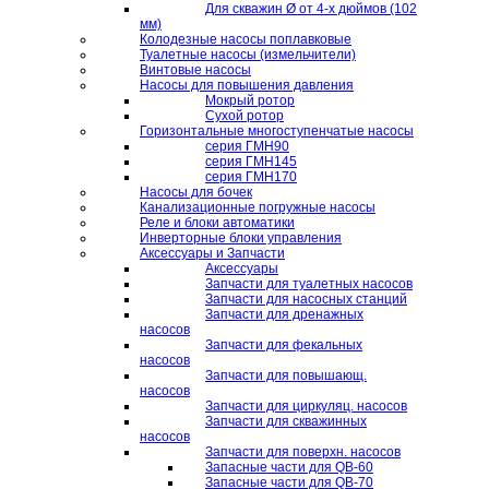
Для скважин Ø от 4-х дюймов (102
мм)
Колодезные насосы поплавковые
Туалетные насосы (измельчители)
Винтовые насосы
Насосы для повышения давления
Мокрый ротор
Сухой ротор
Горизонтальные многоступенчатые насосы
серия ГМН90
серия ГМН145
серия ГМН170
Насосы для бочек
Канализационные погружные насосы
Реле и блоки автоматики
Инверторные блоки управления
Аксессуары и Запчасти
Аксессуары
Запчасти для туалетных насосов
Запчасти для насосных станций
Запчасти для дренажных
насосов
Запчасти для фекальных
насосов
Запчасти для повышающ.
насосов
Запчасти для циркуляц. насосов
Запчасти для скважинных
насосов
Запчасти для поверхн. насосов
Запасные части для QB-60
Запасные части для QB-70