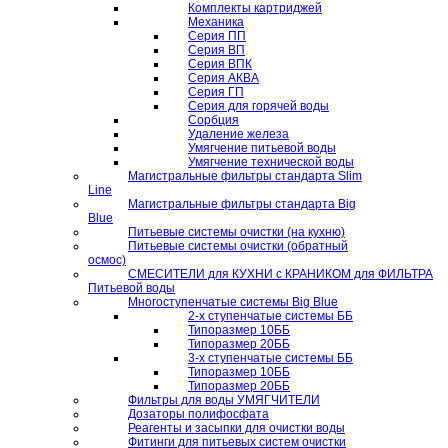
Комплекты картриджей
Механика
Серия ПП
Серия ВП
Серия ВПК
Серия АКВА
Серия ГП
Серия для горячей воды
Сорбция
Удаление железа
Умягчение питьевой воды
Умягчение технической воды
Магистральные фильтры стандарта Slim
Line
Магистральные фильтры стандарта Big
Blue
Питьевые системы очистки (на кухню)
Питьевые системы очистки (обратный
осмос)
СМЕСИТЕЛИ для КУХНИ с КРАНИКОМ для ФИЛЬТРА
Питьевой воды
Многоступенчатые системы Big Blue
2-х ступенчатые системы ББ
Типоразмер 10ББ
Типоразмер 20ББ
3-х ступенчатые системы ББ
Типоразмер 10ББ
Типоразмер 20ББ
Фильтры для воды УМЯГЧИТЕЛИ
Дозаторы полифосфата
Реагенты и засыпки для очистки воды
Фитинги для питьевых систем очистки