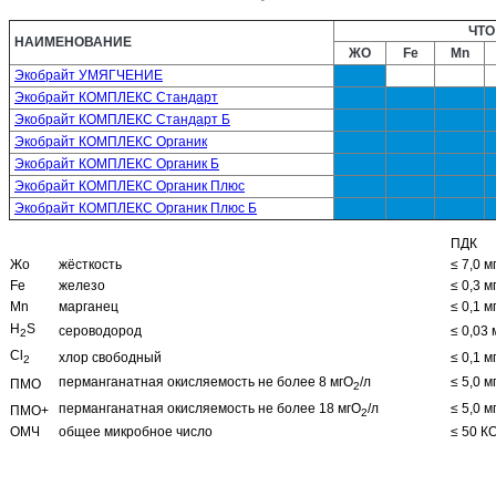
ЧТО
НАИМЕНОВАНИЕ
ЖО
Fe
Mn
Экобрайт УМЯГЧЕНИЕ
Экобрайт КОМПЛЕКС Стандарт
Экобрайт КОМПЛЕКС Стандарт Б
Экобрайт КОМПЛЕКС Органик
Экобрайт КОМПЛЕКС Органик Б
Экобрайт КОМПЛЕКС Органик Плюс
Экобрайт КОМПЛЕКС Органик Плюс Б
ПДК
Жо
жёсткость
≤ 7,0 мг
Fe
железо
≤ 0,3 мг
Mn
марганец
≤ 0,1 мг
H
S
сероводород
≤ 0,03 
2
Cl
хлор свободный
≤ 0,1 мг
2
перманганатная окисляемость не более 8 мгО
/л
≤ 5,0 м
ПМО
2
перманганатная окисляемость не более 18 мгО
/л
≤ 5,0 м
ПМО+
2
ОМЧ
общее микробное число
≤ 50 К