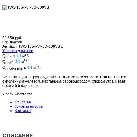
39 650 руб.
Ожидается
Артикул: TWG 1054-VR5D-100VB L
Условия доставки
3
Q
≤
1,3
м
/ч
НОМ
3
Q
≤
2,0
м
/ч
ПИК
3
Q
≤
0,6
м
/ч
ПРОМЫВКИ
Фильтрующая загрузка удаляет только соли жёсткости. При контакте с
окисленным железом, марганцем, сероводородом, хлором утрачивает
свою эффективность.
● соли жёсткости
Описание
Условия работы
Контакты
ОПИСАНИЕ