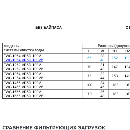
БЕЗ БАЙПАСА
С
Размеры (допуска
МОДЕЛЬ
системы очистки воды
L
W
H1
H2
TWG 1054-VR5D-100V
28
65
152
13
TWG 1054-VR5D-100VB
40
TWG 1252-VR5D-100V
31
70
147
13
TWG 1252-VR5D-100VB
43
TWG 1354-VR5D-100V
32
73
153
14
TWG 1354-VR5D-100VB
44
TWG 1465-VR5D-100V
34
100
182
16
TWG 1465-VR5D-100VB
46
TWG 1665-VR5D-100V
36
110
182
16
TWG 1665-VR5D-100VB
48
СРАВНЕНИЕ ФИЛЬТРУЮЩИХ ЗАГРУЗОК