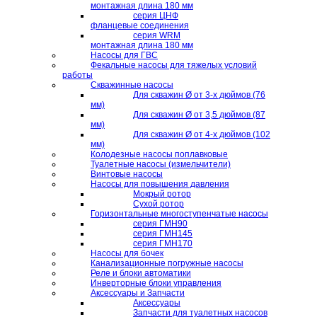
монтажная длина 180 мм
серия ЦНФ
фланцевые соединения
серия WRM
монтажная длина 180 мм
Насосы для ГВС
Фекальные насосы для тяжелых условий
работы
Скважинные насосы
Для скважин Ø от 3-х дюймов (76
мм)
Для скважин Ø от 3,5 дюймов (87
мм)
Для скважин Ø от 4-х дюймов (102
мм)
Колодезные насосы поплавковые
Туалетные насосы (измельчители)
Винтовые насосы
Насосы для повышения давления
Мокрый ротор
Сухой ротор
Горизонтальные многоступенчатые насосы
серия ГМН90
серия ГМН145
серия ГМН170
Насосы для бочек
Канализационные погружные насосы
Реле и блоки автоматики
Инверторные блоки управления
Аксессуары и Запчасти
Аксессуары
Запчасти для туалетных насосов