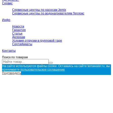
Сервис
Сервисные центры по насосам Jemix
Сервисные центры по водонагревателям Теплокс
Инфо
Новости
Гарантия
Статьи
Дилерам
Условия отгрузки в групповой таре
Сертификаты
Контакты
Поиск по товарам
На сайте используются файлы cookie. Оставаясь на сайте terrawater.ru, вы
принимаете
пользовательское соглашение
Подтвердить