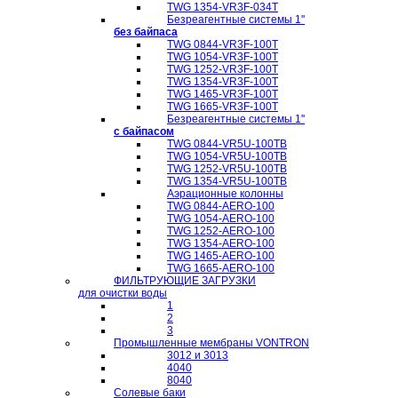
TWG 1354-VR3F-034T
Безреагентные системы 1''
без байпаса
TWG 0844-VR3F-100T
TWG 1054-VR3F-100T
TWG 1252-VR3F-100T
TWG 1354-VR3F-100T
TWG 1465-VR3F-100T
TWG 1665-VR3F-100T
Безреагентные системы 1''
с байпасом
TWG 0844-VR5U-100TB
TWG 1054-VR5U-100TB
TWG 1252-VR5U-100TB
TWG 1354-VR5U-100ТB
Аэрационные колонны
TWG 0844-AERO-100
TWG 1054-AERO-100
TWG 1252-AERO-100
TWG 1354-AERO-100
TWG 1465-AERO-100
TWG 1665-AERO-100
ФИЛЬТРУЮЩИЕ ЗАГРУЗКИ
для очистки воды
1
2
3
Промышленные мембраны VONTRON
3012 и 3013
4040
8040
Солевые баки