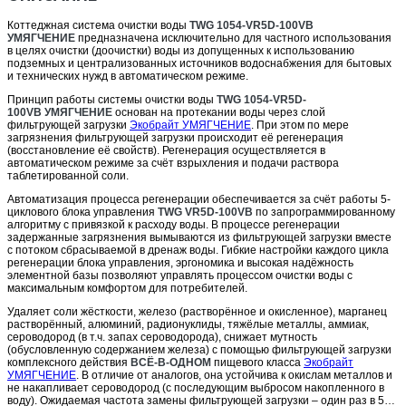
Коттеджная система очистки воды
TWG 1054-VR5D-100VB
УМЯГЧЕНИЕ
предназначена исключительно для частного использования
в целях очистки (доочистки) воды из допущенных к использованию
подземных и централизованных источников водоснабжения для бытовых
и технических нужд в автоматическом режиме.
Принцип работы системы очистки воды
TWG 1054-VR5D-
100VB
УМЯГЧЕНИЕ
основан на протекании воды через слой
фильтрующей загрузки
Экобрайт УМЯГЧЕНИЕ
. При этом по мере
загрязнения фильтрующей загрузки происходит её регенерация
(восстановление её свойств). Регенерация осуществляется в
автоматическом режиме за счёт взрыхления и подачи раствора
таблетированной соли.
Автоматизация процесса регенерации обеспечивается за счёт работы 5-
циклового блока управления
TWG VR5D-100VB
по запрограммированному
алгоритму с привязкой к расходу воды. В процессе регенерации
задержанные загрязнения вымываются из фильтрующей загрузки вместе
с потоком сбрасываемой в дренаж воды. Гибкие настройки каждого цикла
регенерации блока управления, эргономика и высокая надёжность
элементной базы позволяют управлять процессом очистки воды с
максимальным комфортом для потребителей.
Удаляет соли жёсткости, железо (растворённое и окисленное), марганец
растворённый, алюминий, радионуклиды, тяжёлые металлы, аммиак,
сероводород (в т.ч. запах сероводорода), снижает мутность
(обусловленную содержанием железа) с помощью фильтрующей загрузки
комплексного действия
ВСЁ-В-ОДНОМ
пищевого класса
Экобрайт
УМЯГЧЕНИЕ
. В отличие от аналогов, она устойчива к окислам металлов и
не накапливает сероводород (с последующим выбросом накопленного в
воду). Ожидаемая частота замены фильтрующей загрузки – один раз в 5…