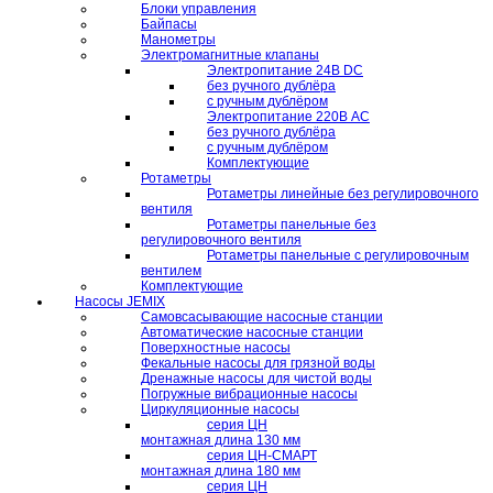
Блоки управления
Байпасы
Манометры
Электромагнитные клапаны
Электропитание 24В DC
без ручного дублёра
с ручным дублёром
Электропитание 220В AC
без ручного дублёра
с ручным дублёром
Комплектующие
Ротаметры
Ротаметры линейные без регулировочного
вентиля
Ротаметры панельные без
регулировочного вентиля
Ротаметры панельные с регулировочным
вентилем
Комплектующие
Насосы JEMIX
Самовсасывающие насосные станции
Автоматические насосные станции
Поверхностные насосы
Фекальные насосы для грязной воды
Дренажные насосы для чистой воды
Погружные вибрационные насосы
Циркуляционные насосы
серия ЦН
монтажная длина 130 мм
серия ЦН-СМАРТ
монтажная длина 180 мм
серия ЦН