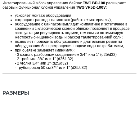
Интегрированный в блок управления байпас
TWG BP-100
расширяет
базовый функционал блоков управления
TWG VR5D-100V
:
ускоряет монтаж оборудования;
сокращает расходы на монтаж (работы + материалы);
оборудование с байпасом выглядит компактнее и эстетичнее в
сравнении с классической схемой обвязки;позволяет в процессе
эксплуатации регулировать подмес, тем самым оптимизируя
жёсткость очищенной воды и расход таблетированной соли;
позволяет проводить обслуживание и длительные ремонты
оборудования без прекращения подачи воды потребителям;
при обвязке заменяет (минимум):
- 3 крана с разборным соединением 3/4” или 1" (d25/d32)
- 2 тройника 3/4” или 1" (d25/d32)
- 2 уголка 3/4” или 1" (d25/d32)
- трубопровод 50 см 3/4” или 1" (d25/d32)
РАЗМЕРЫ