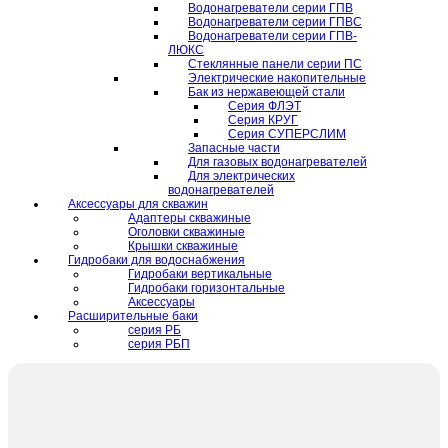
Водонагреватели серии ГПВ
Водонагреватели серии ГПВС
Водонагреватели серии ГПВ-
ЛЮКС
Стеклянные панели серии ПС
Электрические накопительные
Бак из нержавеющей стали
Серия ФЛЭТ
Серия КРУГ
Серия СУПЕРСЛИМ
Запасные части
Для газовых водонагревателей
Для электрических
водонагревателей
Аксессуары для скважин
Адаптеры скважиные
Оголовки скважиные
Крышки скважиные
Гидробаки для водоснабжения
Гидробаки вертикальные
Гидробаки горизонтальные
Аксессуары
Расширительные баки
серия РБ
серия РБП